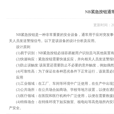
NB紧急按钮通
更新时间：
NB紧急按钮是一种非常重要的安全设备，通常用于应对突发事
关人员发送警报信号。以下是该设备的设计分析及应用。
设计原则
(1)易于识别：NB紧急按钮必须容易被用户识别且与其他装置有所区分
(2)快速响应：紧急按钮需要快速反应，并向相关人员发送警报信
(3)防止误触发:该装置还需要防止不必要的意外触发，例如偶然碰撞
(4)可靠性高：为了保证在各种恶劣条件下正常运行，该装置必须
应用
(1)工业领域：在工厂、车间等环境中广泛使用，在
(2)公共场所：在公共场合如商场、学校等地方设置，以
(3)医疗领域：在医院和医疗机构中广泛使用，以便在需要救援
(4)特殊场合：在特殊环境下如实验室、核电站等高危场所内安装
产安全。