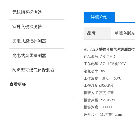
无线烟雾探测器
详细介绍
室外入侵探测器
品牌
草莓色版A
光电式感烟探测器
AS-702D
壁挂可燃气体探测器
技
光电式烟雾探测器
产品型号: AS -702D
工作电压: AC1 10V或220V
防爆型可燃气体探测器
消耗功率: 3W
工作温度: -10°C ~+50°C
查看更多
工作湿度:≤95%RH
报警方式:声光报警
报警声压: 285DB/M
报警浓度: 10%LEL
外形尺寸: 110*70*40mm