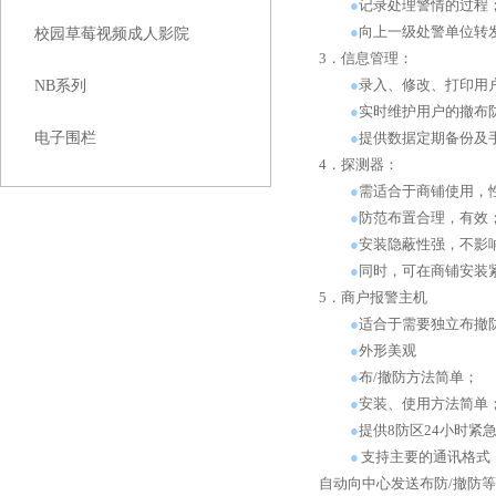
●
记录处理警情的过程
●
向上一级处警单位转发警
校园草莓视频成人影院
3．信息管理：
●
录入、修改、打印用
NB系列
●
实时维护用户的撤布防信息
电子围栏
●
提供数据定期备份及手
4．探测器：
●
需适合于商铺使用，性
●
防范布置合理，有效
●
安装隐蔽性强，不影响
●
同时，可在商铺安
5．商户报警主机
●
适合于需要独立布撤
●
外形美观
●
布/撤防方法简单；
●
安装、使用方法简单
●
提供8防区24小时紧急报
●
支持主要的通讯格式
自动向中心发送布防/撤防