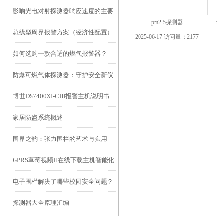
影响光电对射探测器响应速度的主要
pm2.5探测器
总线型周界报警方案（经济性配置）
因素
2025-06-17 访问量：2177
如何选购一款合适的燃气报警器？
防爆可燃气体探测器：守护安全新仪
博世DS7400XI-CHI报警主机说明书
器
家居防盗系统概述
围界之韵：张力围栏的艺术与实用
GPRS草莓视频H在线下载主机智能化
电子围栏解决了哪些校园安全问题？
开展趋势
探测器大全原理汇编