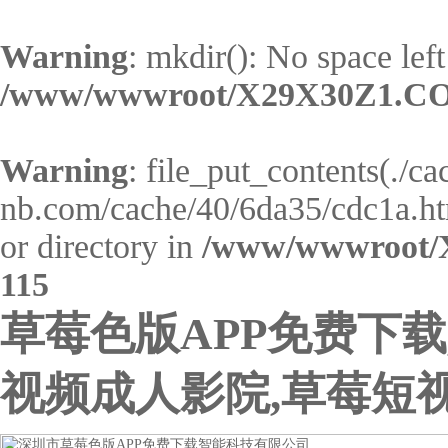
Warning
: mkdir(): No space left
/www/wwwroot/X29X30Z1.CO
Warning
: file_put_contents(./c
nb.com/cache/40/6da35/cdc1a.html
or directory in
/www/wwwroot/
115
草莓色版APP免费下载
视频成人影院,草莓短