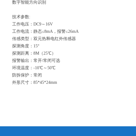
数字智能方向识别
技术参数:
工作电压：DC9～16V
工作电流：静态≤8mA，
报警
≤26
mA
传感类型：双元热释电红外传感器
探测角度：15°
探测距离：8M（25℃）
报警输出：常开/常闭可选
环境温度：-10℃～50℃
防拆保护：常闭
外形尺寸：85*45*24mm