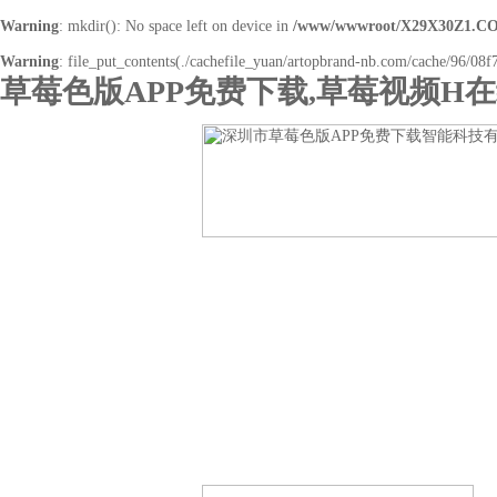
Warning
: mkdir(): No space left on device in
/www/wwwroot/X29X30Z1.CO
Warning
: file_put_contents(./cachefile_yuan/artopbrand-nb.com/cache/96/08f7
草莓色版APP免费下载,草莓视频H
网站首页
关于草莓色版APP免费