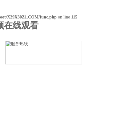
oot/X29X30Z1.COM/func.php
on line
115
频在线观看
留言
联系草莓色版APP免费下载