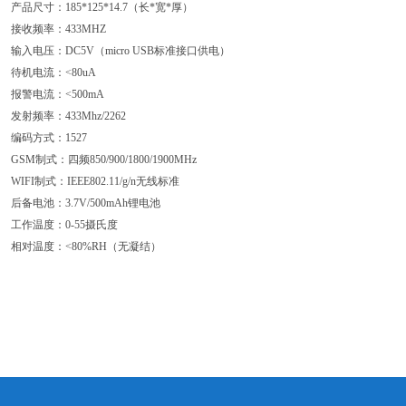
产品尺寸：185*125*14.7（长*宽*厚）
接收频率：433MHZ
输入电压：DC5V（micro USB标准接口供电）
待机电流：<80uA
报警电流：<500mA
发射频率：433Mhz/2262
编码方式：1527
GSM制式：四频850/900/1800/1900MHz
WIFI制式：IEEE802.11/g/n无线标准
后备电池：3.7V/500mAh锂电池
工作温度：0-55摄氏度
相对温度：<80%RH（无凝结）