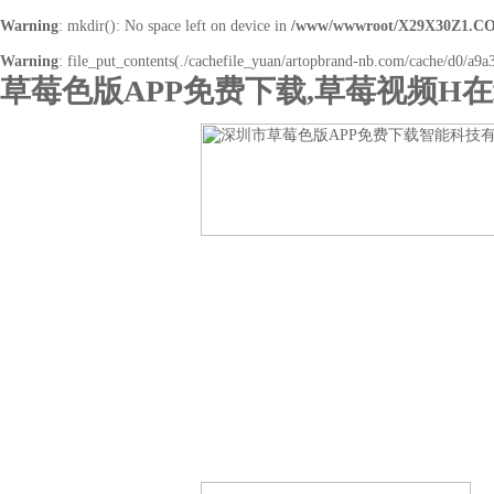
Warning
: mkdir(): No space left on device in
/www/wwwroot/X29X30Z1.CO
Warning
: file_put_contents(./cachefile_yuan/artopbrand-nb.com/cache/d0/a9a3
草莓色版APP免费下载,草莓视频H
网站首页
关于草莓色版APP免费