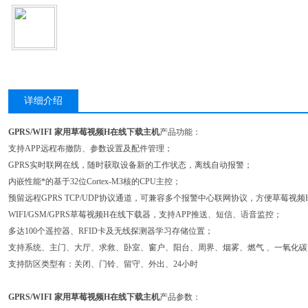
详细介绍
GPRS/WIFI 家用草莓视频H在线下载主机
产品功能：
支持APP远程布撤防、参数设置及配件管理；
GPRS实时联网在线，随时获取设备新的工作状态，离线自动报警；
内嵌性能*的基于32位Cortex-M3核的CPU主控；
预留远程GPRS TCP/UDP协议通道，可兼容多个报警中心联网协议，方便草莓视
WIFI/GSM/GPRS草莓视频H在线下载器，支持APP推送、短信、语音监控；
多达100个遥控器、RFID卡及无线探测器学习存储位置；
支持系统、主门、大厅、求救、卧室、窗户、阳台、周界、烟雾、燃气 、一氧化
支持防区类型有：关闭、门铃、留守、外出、24小时
GPRS/WIFI 家用草莓视频H在线下载主机
产品参数：