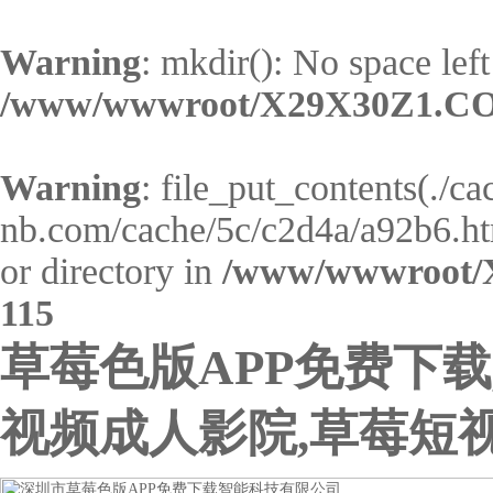
Warning
: mkdir(): No space left
/www/wwwroot/X29X30Z1.CO
Warning
: file_put_contents(./c
nb.com/cache/5c/c2d4a/a92b6.html
or directory in
/www/wwwroot/
115
草莓色版APP免费下载
视频成人影院,草莓短