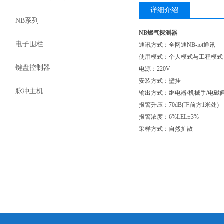
详细介绍
NB系列
NB燃气探测器
电子围栏
通讯方式：全网通NB-iot通讯
使用模式：个人模式与工程模式
键盘控制器
电源：220V
安装方式：壁挂
脉冲主机
输出方式：继电器/机械手/电磁
报警升压：70dB(正前方1米处)
报警浓度：6%LEL±3%
采样方式：自然扩散