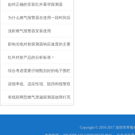
如何正确的安装红外幕帘探测器
燃气体探测器
为什么燃气报警器在使用一段时间后
浅析燃气报警器安装使用
需要校准标定？
影响光电对射探测器响应速度的主要
红外对射产品的分析标准！
因素
综合考虑需要仔细甄别好的电子围栏
误报率低、适应性强、阻挡和报警双
主机和好的电子围栏配件
有线联网型燃气泄漏探测器故障灯亮
重功能 -- 草莓色版APP免费下载智能
起怎么处理
型脉冲电子围栏成功案例
Copyright © 2016-2017