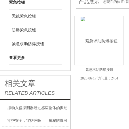
产品展示
您现在的位置:
首
紧急按钮
无线紧急按钮
防爆紧急按钮
紧急求助防爆按钮
查看更多
紧急求助防爆按钮
2025-06-17 访问量：2454
相关文章
RELATED ARTICLES
振动入侵探测器通过感应物体的振动
守护安全，守护呼吸——揭秘防爆可
信号来判断是否有入侵行为