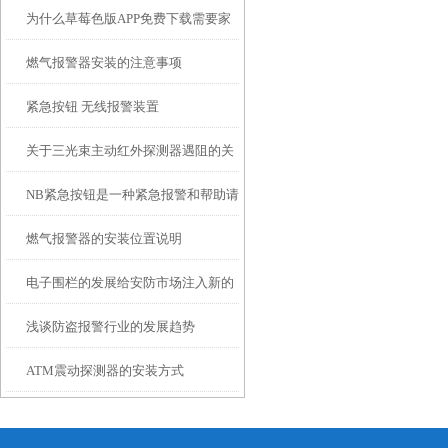
为什么草莓色版APP免费下载需要家
燃气报警器安装的注意事项
用可燃气体探测器呢？
紧急按钮 无线报警装置
关于三光束主动红外探测器遇阻的关
NB紧急按钮是一种紧急报警和帮助请
键性
燃气报警器的安装位置说明
求设备
电子围栏的发展给安防市场注入新的
浅谈防盗报警行业的发展趋势
活力
ATM震动探测器的安装方式