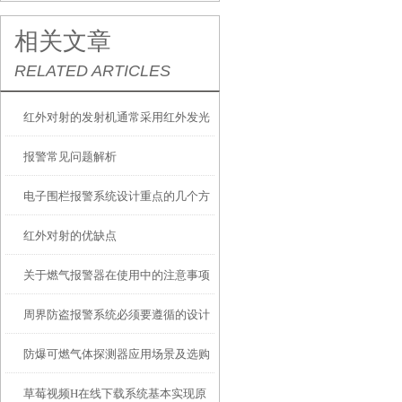
相关文章
RELATED ARTICLES
红外对射的发射机通常采用红外发光
报警常见问题解析
二极管作光源
电子围栏报警系统设计重点的几个方
红外对射的优缺点
面？
关于燃气报警器在使用中的注意事项
周界防盗报警系统必须要遵循的设计
防爆可燃气体探测器应用场景及选购
原则
草莓视频H在线下载系统基本实现原
指南