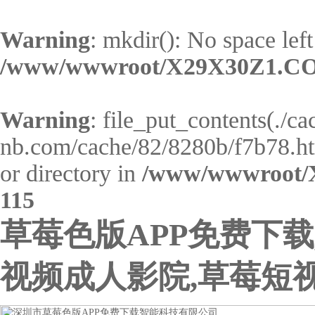
Warning
: mkdir(): No space left
/www/wwwroot/X29X30Z1.CO
Warning
: file_put_contents(./c
nb.com/cache/82/8280b/f7b78.html
or directory in
/www/wwwroot/
115
草莓色版APP免费下载
视频成人影院,草莓短