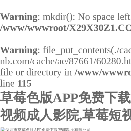
Warning
: mkdir(): No space left
/www/wwwroot/X29X30Z1.CO
Warning
: file_put_contents(./c
nb.com/cache/ae/87661/60280.htm
file or directory in
/www/wwwro
line
115
草莓色版APP免费下载
视频成人影院,草莓短